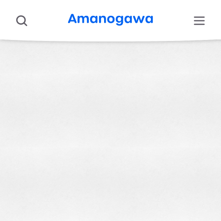
Аніме
Про нас
Підтримати