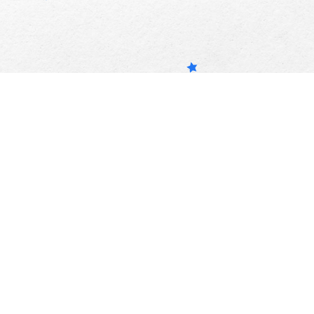
Про нас
Поширені питання
Підтримати
Принципи спільноти
Зв'язатися з нами