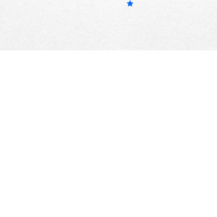
©
2026
Український аніме-портал
На темну сторону