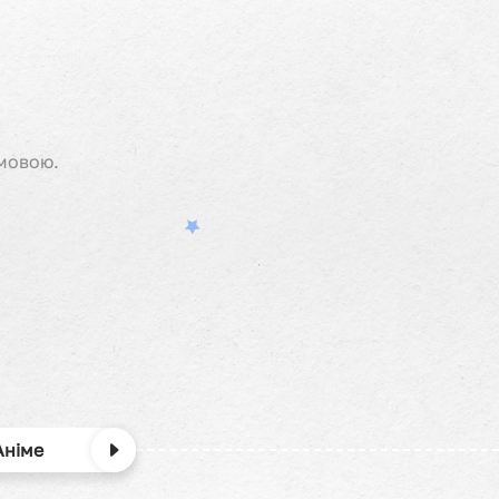
мовою.
Аніме