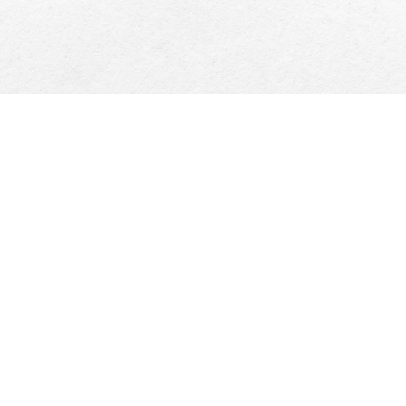
Посилання
Соцмережі
На головну
Discord
Аніме
Instagram
Про нас
Telegram
TikTok
Youtube