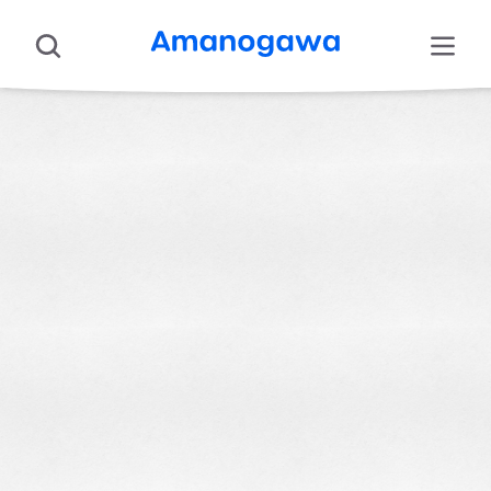
Аніме
Про нас
Підтримати