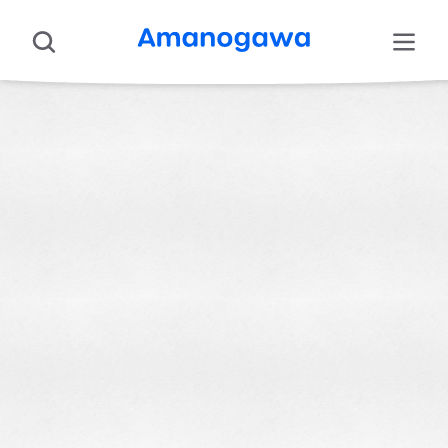
Аніме
Про нас
Підтримати